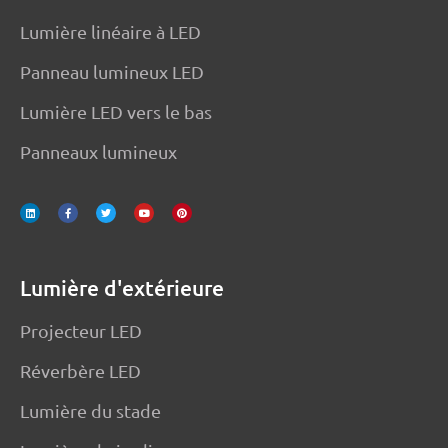
Lumière linéaire à LED
Panneau lumineux LED
Lumière LED vers le bas
Panneaux lumineux
L
F
T
Y
P
i
a
w
o
i
n
c
i
u
n
k
e
t
t
t
e
b
t
u
e
d
o
e
b
r
i
o
r
e
e
n
k
s
-
t
f
Lumière d'extérieure
Projecteur LED
Réverbère LED
Lumière du stade