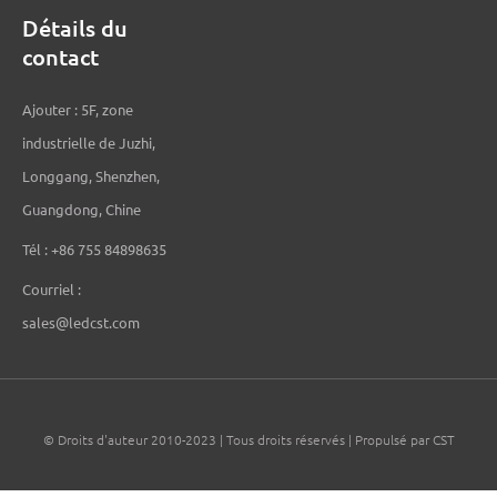
Détails du
contact
Ajouter : 5F, zone
industrielle de Juzhi,
Longgang, Shenzhen,
Guangdong, Chine
Tél : +86 755 84898635
Courriel :
sales@ledcst.com
© Droits d'auteur 2010-2023 | Tous droits réservés | Propulsé par CST