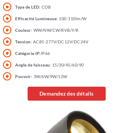
Type de LED
: COB
Efficacité Lumineuse
: 100-110lm/W
Couleur
: WW/NW/CW/RVB/Y/R
Tension
: AC85-277V/DC12V/DC24V
Catégorie IP
:IP66
Angle de faisceau
: 15/30/45/60/90
Pouvoir
: 3W/6W/9W/12W
Demandez des détails