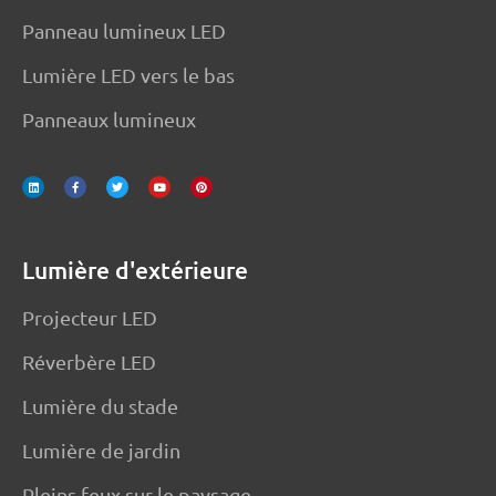
Panneau lumineux LED
Lumière LED vers le bas
Panneaux lumineux
L
F
T
Y
P
i
a
w
o
i
n
c
i
u
n
k
e
t
t
t
e
b
t
u
e
d
o
e
b
r
i
o
r
e
e
n
k
s
-
t
f
Lumière d'extérieure
Projecteur LED
Réverbère LED
Lumière du stade
Lumière de jardin
Pleins feux sur le paysage