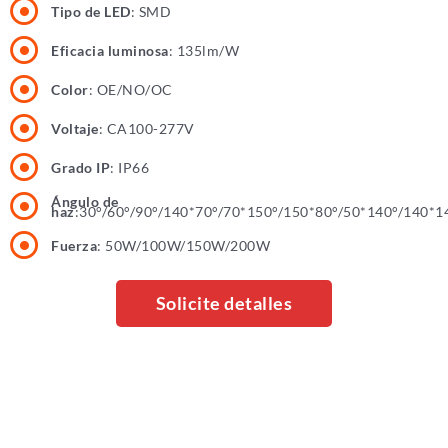
Tipo de LED
: SMD
Eficacia luminosa
: 135lm/W
Color
: OE/NO/OC
Voltaje
: CA100-277V
Grado IP
: IP66
Ángulo de
haz
:30°/60°/90°/140*70°/70*150°/150*80°/50*140°/140*1
Fuerza
: 50W/100W/150W/200W
Solicite detalles