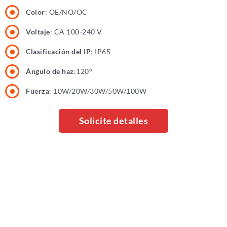
Color
: OE/NO/OC
Voltaje
: CA 100-240 V
Clasificación del IP
: IP65
Ángulo de haz
:120°
Fuerza
: 10W/20W/30W/50W/100W
Solicite detalles