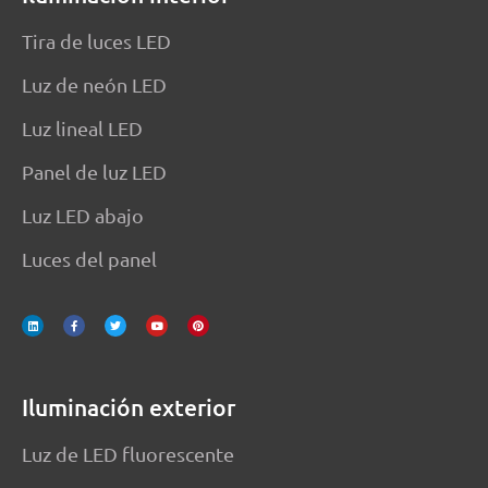
Tira de luces LED
Luz de neón LED
Luz lineal LED
Panel de luz LED
Luz LED abajo
Luces del panel
L
f
G
Y
P
i
a
o
o
i
n
c
r
u
n
k
e
j
T
t
e
b
e
u
e
d
o
o
b
r
I
o
e
e
n
k
s
-
t
f
Iluminación exterior
Luz de LED fluorescente