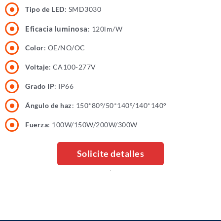
Tipo de LED
: SMD3030
Eficacia luminosa
: 120lm/W
Color
: OE/NO/OC
Voltaje
: CA100-277V
Grado IP
: IP66
Ángulo de haz
: 150*80°/50*140°/140*140°
Fuerza
: 100W/150W/200W/300W
Solicite detalles