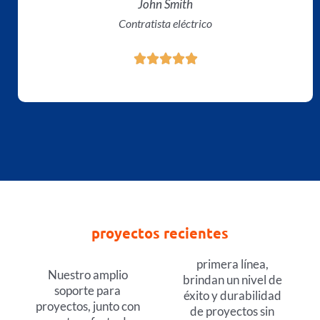
John Smith
e
Contratista eléctrico
r
a
C





d
l
e
a
5
s
i
f
i
c
a
d
o
proyectos recientes
5
f
u
primera línea,
Nuestro amplio
e
brindan un nivel de
soporte para
r
éxito y durabilidad
proyectos, junto con
a
de proyectos sin