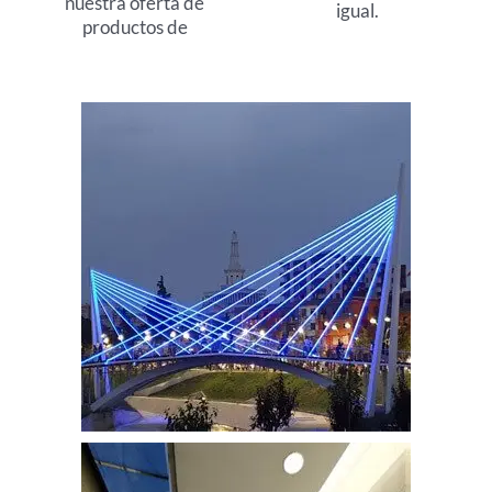
nuestra oferta de
d
igual.
productos de
e
5