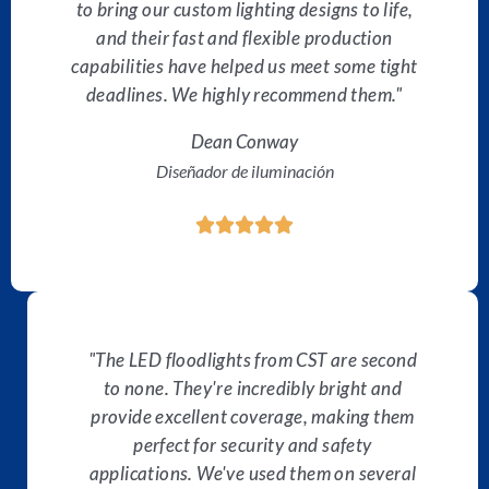
to bring our custom lighting designs to life,
and their fast and flexible production
capabilities have helped us meet some tight
deadlines. We highly recommend them."
Dean Conway
Diseñador de iluminación
C





l
a
s
i
f
"The LED floodlights from CST are second
i
to none. They're incredibly bright and
c
provide excellent coverage, making them
a
d
perfect for security and safety
o
applications. We've used them on several
5