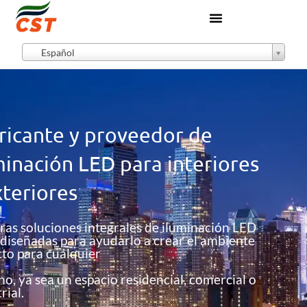
Español
ricante y proveedor de
minación LED para interiores
xteriores
ras soluciones integrales de iluminación LED
 diseñadas para ayudarlo a crear el ambiente
cto para cualquier
o, ya sea un espacio residencial, comercial o
rial.