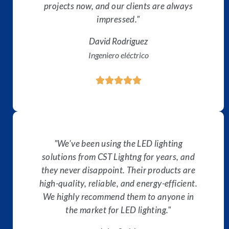
projects now, and our clients are always
f
impressed."
u
e
David Rodriguez
r
Ingeniero eléctrico
a
d
e
C





5
l
a
s
i
f
"We've been using the LED lighting
i
solutions from CST Lightng for years, and
c
they never disappoint. Their products are
a
d
high-quality, reliable, and energy-efficient.
o
We highly recommend them to anyone in
5
the market for LED lighting."
f
u