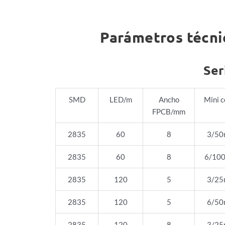
Parámetros técnic
Ser
SMD
LED/m
Ancho
Mini c
FPCB/mm
2835
60
8
3/5
2835
60
8
6/10
2835
120
5
3/2
2835
120
5
6/5
2835
120
8
3/2