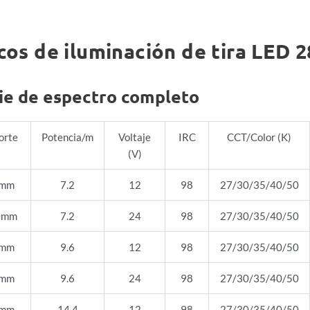
os de iluminación de tira LED 
ie de espectro completo
orte
Potencia/m
Voltaje
IRC
CCT/Color (K)
(V)
0mm
7.2
12
98
27/30/35/40/50
0mm
7.2
24
98
27/30/35/40/50
5mm
9.6
12
98
27/30/35/40/50
0mm
9.6
24
98
27/30/35/40/50
5mm
14.4
12
98
27/30/35/40/50